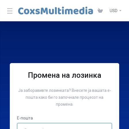
USD
Промена на лозинка
Ја заборавивте лозинката? Внесете ја вашата е-
пошта како би го започнале процесот на
промена.
Е-пошта