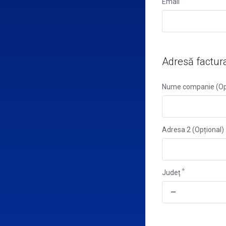
Email
Adresă factur
Nume companie (Op
Adresa 2 (Opțional)
Județ