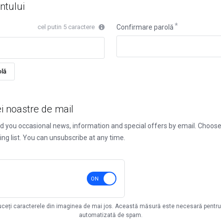
ntului
cel putin 5 caractere
Confirmare parolă
lă
ei noastre de mail
nd you occasional news, information and special offers by email. Choo
ing list. You can unsubscribe at any time.
ceți caracterele din imaginea de mai jos. Această măsură este necesară pentru 
automatizată de spam.