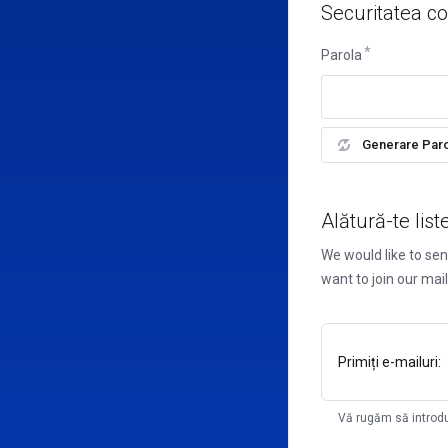
Securitatea co
Parola
Generare Paro
Alătură-te list
We would like to se
want to join our mail
Primiți e-mailuri:
Vă rugăm să introdu