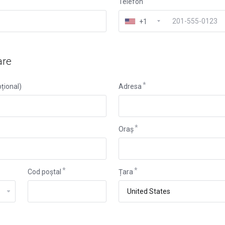
Telefon
+1
are
țional)
Adresa
Oraș
Cod poștal
Țara