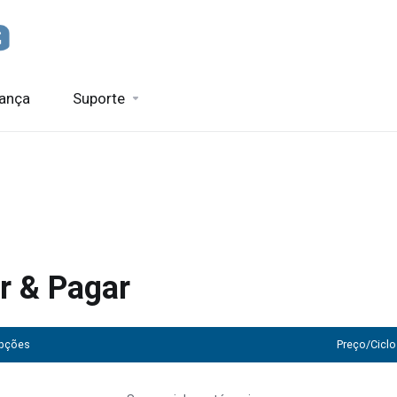
rança
Suporte
r & Pagar
Opções
Preço/Ciclo