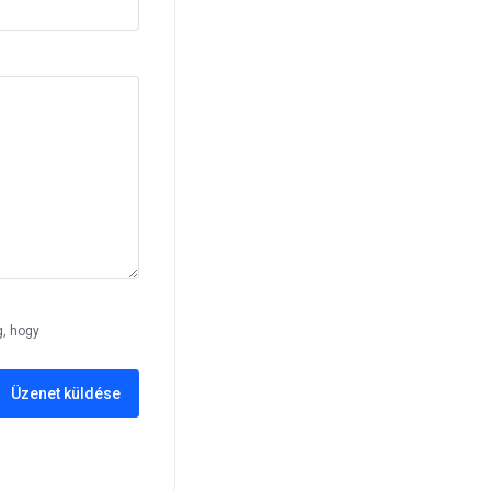
g, hogy
Üzenet küldése