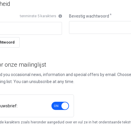
heid
tenminste 5 karakters
Bevestig wachtwoord
htwoord
r onze mailinglijst
nd you occasional news, information and special offers by email. Choo
ing list. You can unsubscribe at any time.
uwsbrief:
e karakters zoals hieronder aangeduid over en vul ze in het onderstaande tekstv